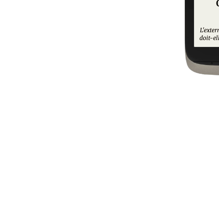
L'exter
doit-el