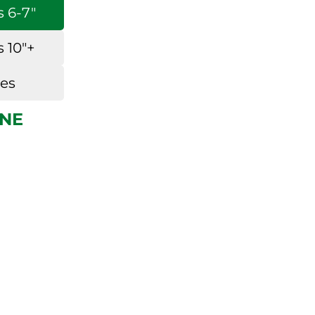
 6-7″
 10″+
ses
GNE