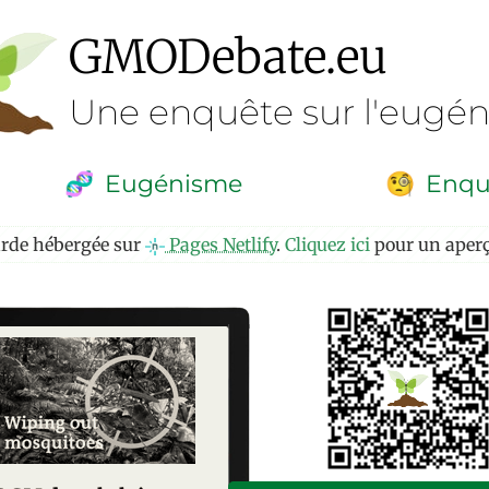
GMO
Debate
.eu
Une enquête sur l'eugé
Eugénisme
Enqu
🧬
🧐
arde hébergée sur
Pages Netlify
.
Cliquez ici
pour un aperç