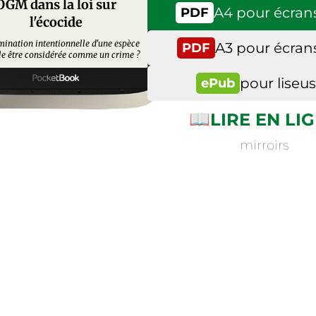
OGM dans la loi sur
A4 pour écrans
PDF
l'écocide
mination intentionnelle d'une espèce
A3 pour écrans
PDF
le être considérée comme un crime ?
pour liseu
ePub
📖
LIRE EN LI
mirroirs